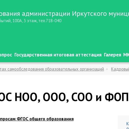
ования администрации Иркутского муниц
бытий, 100А, 3 этаж, тел.718-040
опрос
Государственная итоговая аттестация
Галерея
МК
атах самообследования образовательных организаций
Кадровы
ция ФГОС НОО, ООО, СОО и ФОП ОО
ТПМПК
Национальные прое
ценка образовательных результатов обучающихся
Cемейный де
ОС НОО, ООО, СОО и ФО
ьных организаций Иркутского муниципального округа
Воспитат
Портал обратной связи
МКУ "ЦБ УО"
Независимая оценка ка
вопросам ФГОС общего образования
ую организацию. Горячая линия по приему на обучение в 1 класс
К
о