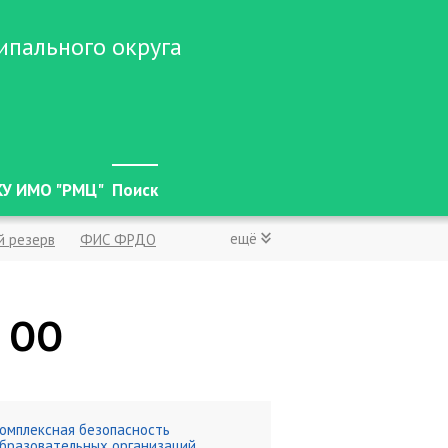
ипального округа
У ИМО "РМЦ"
Поиск
ещё
й резерв
ФИС ФРДО
кты РФ
тский сад
П ОО
ельная работа
чества образования
омплексная безопасность
бразовательных организаций