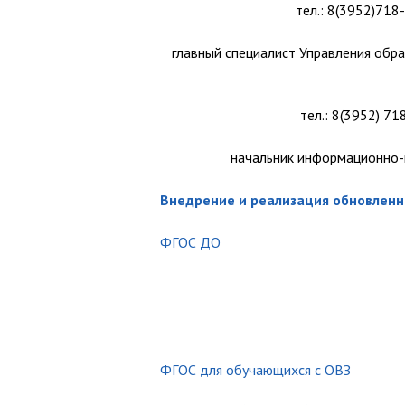
Семейное образование
тел.: 8(3952)71
Сведения о вакансиях в муниципальных
главный специалист Управления обр
Всероссийские олимпиады школьников
Проект "Школа Министерства просвещен
тел.: 8(3952) 7
Подведомственные учреждения
Постановка детей на учет для получен
начальник информационно
образования
Горячие линии
Внедрение и реализация обновлен
ФГОС ДО
ФГОС для обучающихся с ОВЗ