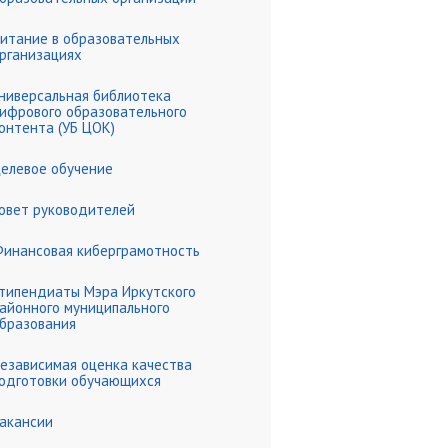
итание в образовательных
круга
рганизациях
ниверсальная библиотека
ьных отношений
ифрового образовательного
онтента (УБ ЦОК)
у дошкольного
елевое обучение
овет руководителей
инансовая киберграмотность
типендиаты Мэра Иркутского
айонного муниципального
бразования
езависимая оценка качества
одготовки обучающихся
акансии