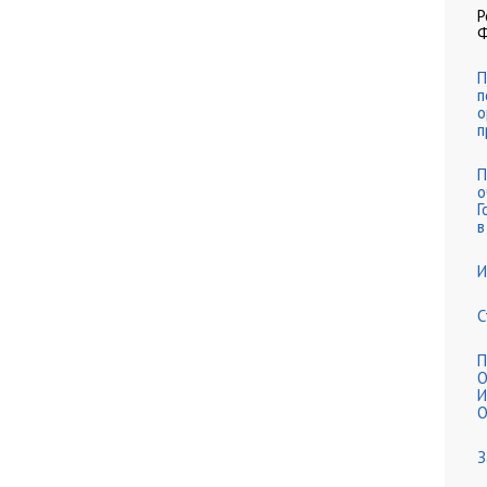
Р
П
п
о
п
П
о
Г
в
И
С
П
О
И
О
З