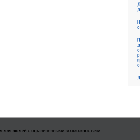
Д
д
Н
о
П
д
о
р
п
о
Л
я для людей с ограниченными возможностями