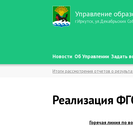
Управление образ
г.Иркутск, ул.Декабрьских Со
Новости
Об Управлении
Задать в
Итоги рассмотрения отчетов о результ
Нормативные правовые акты
Реализа
Социальный контракт
Независимая о
Реализация ФГ
Внедрение и реализация ФОП ДО
О награждении работников образовател
Год дошкольного образования - 2026
Горячая линия по 
Прием на обучение в общеобразовательн