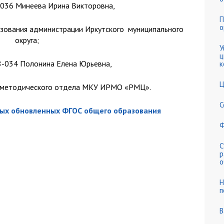
8-036 Минеева Ирина Викторовна,
П
 общеобразовательных организациях Иркутского муниципального о
о
азования администрации Иркутского муниципального
Муниципальный Родительский комитет
МКУ ДО "ЦРТДЮ"
округа;
У
ия России"
Сопровождение ШНОР
Участникам образовател
ц
18-034 Полонина Елена Юрьевна,
к
ия места в образовательных организациях, реализующих программ
Ц
-методического отдела МКУ ИРМО «РМЦ».
С
ных обновленных ФГОС общего образования
Ф
С
р
о
Н
п
В