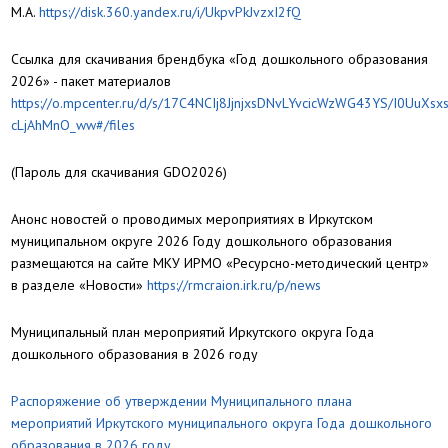
М.А.
https://disk.360.yandex.ru/i/UkpvPkJvzxI2fQ
Ссылка для скачивания брендбука «Год дошкольного образования
2026» - пакет материалов
https://o.mpcenter.ru/d/s/17C4NCIj8JjnjxsDNvLYvcicWzWG43YS/I0UuXsx
cLjAhMnO_ww#/files
(Пароль для скачивания GDO2026)
Анонс новостей о проводимых мероприятиях в Иркутском
муниципальном округе 2026 Году дошкольного образования
размещаются на сайте МКУ ИРМО «Ресурсно-методический центр»
в разделе «Новости»
https://rmcraion.irk.ru/p/news
Муниципальный план мероприятий Иркутского округа Года
дошкольного образования в 2026 году
Распоряжение об утверждении Муниципального плана
мероприятий Иркутского муниципального округа Года дошкольного
образования в 2026 году