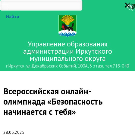
Закр
Пои
Найти
Управление образования
администрации Иркутского
муниципального округа
г.Иркутск, ул.Декабрьских Событий, 100А, 3 этаж, тел.718-040
Всероссийская онлайн-
олимпиада «Безопасность
начинается с тебя»
28.05.2025